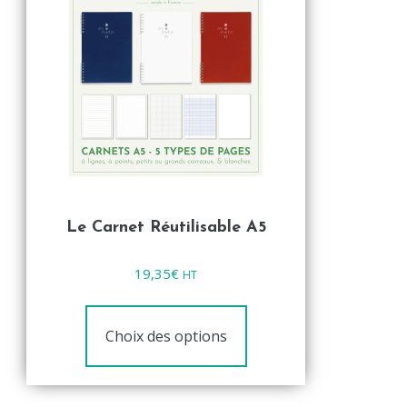
Le Carnet Réutilisable A5
Note
19,35
€
HT
0
sur
5
Choix des options