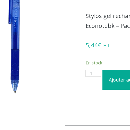
Stylos gel rech
Econotebk – Pac
5,44
€
HT
En stock
Ajouter a