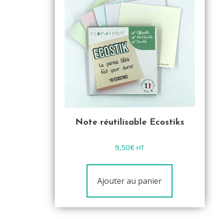
Note réutilisable Ecostiks
Note
9,50
€
HT
0
sur
5
Ajouter au panier