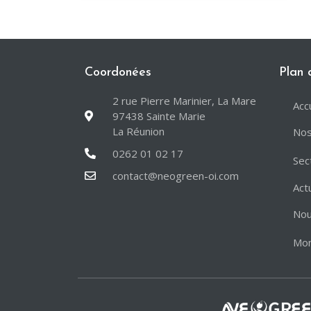
Coordonées
Plan 
2 rue Pierre Marinier, La Mare
Acc
97438 Sainte Marie
La Réunion
Nos
0262 01 02 17
Sec
contact@neogreen-oi.com
Act
Nou
Mo