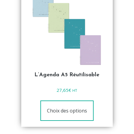
L’Agenda A5 Réutilisable
Note
27,65
€
HT
0
sur
5
Choix des options