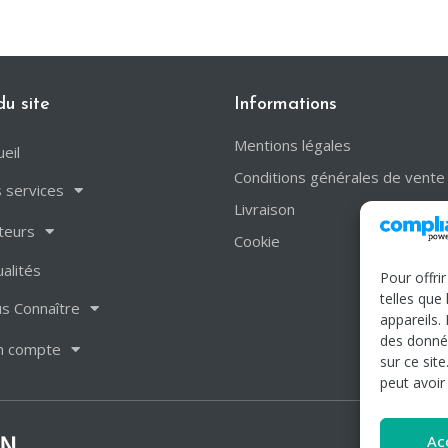
du site
Informations
Mentions légales
ueil
Conditions générales de vente
 services
Livraison
teurs
Cookie
ualités
Pour offri
telles que
s Connaître
appareils.
des donnée
n compte
sur ce sit
peut avoir
Ac