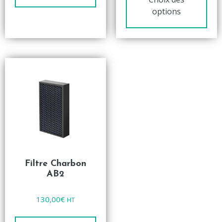
options
Filtre Charbon
AB2
Note
130,00
€
HT
0
sur
5