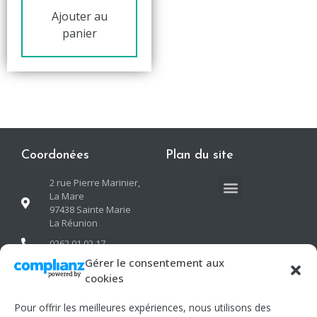
Ajouter au
panier
Coordonées
Plan du site
2 rue Pierre Marinier,
La Mare
97438 Sainte Marie
La Réunion
0262 01 02 17
Gérer le consentement aux
contact@neogreen-
oi.com
cookies
Pour offrir les meilleures expériences, nous utilisons des