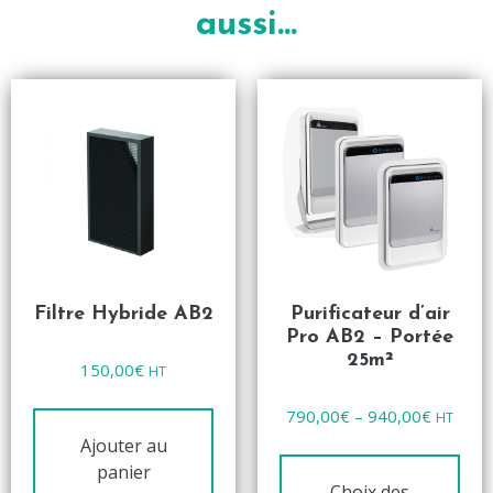
aussi…
Filtre Hybride AB2
Purificateur d’air
Pro AB2 – Portée
25m²
Note
150,00
€
HT
0
sur
5
Note
790,00
€
–
940,00
€
HT
0
sur
Ajouter au
5
panier
Choix des