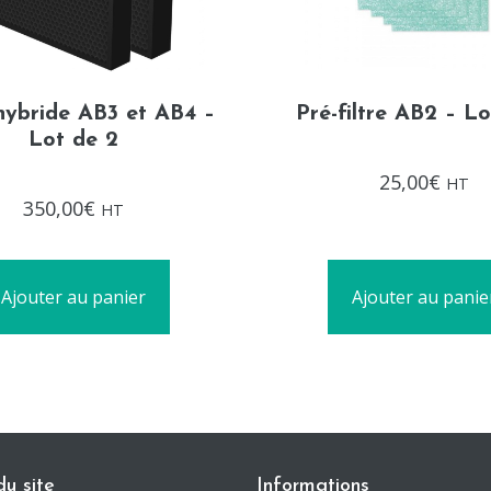
 hybride AB3 et AB4 –
Pré-filtre AB2 – Lo
Lot de 2
Note
25,00
€
HT
0
Note
sur
350,00
€
HT
0
5
sur
5
Ajouter au panier
Ajouter au panie
du site
Informations