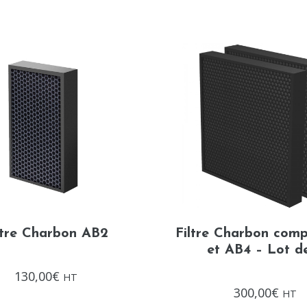
ltre Charbon AB2
Filtre Charbon comp
et AB4 – Lot d
Note
130,00
€
HT
0
Note
sur
300,00
€
HT
0
5
sur