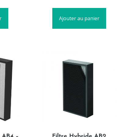
5
r
Ajouter au panier
 AB4 –
Filtre Hybride AB2