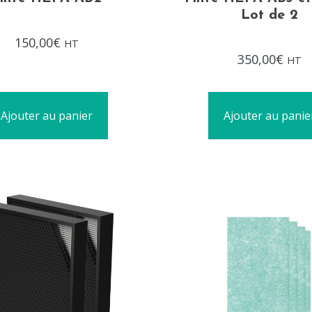
Lot de 2
Note
150,00
€
HT
0
Note
sur
350,00
€
HT
0
5
sur
5
Ajouter au panier
Ajouter au panie