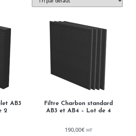
let AB3
Filtre Charbon standard
e 2
AB3 et AB4 – Lot de 4
Note
190,00
€
HT
0
sur