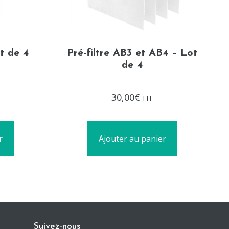
t de 4
Pré-filtre AB3 et AB4 – Lot
de 4
Note
30,00
€
HT
0
sur
5
r
Ajouter au panier
Suivez-nous