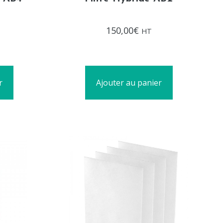
Note
150,00
€
HT
0
sur
5
r
Ajouter au panier