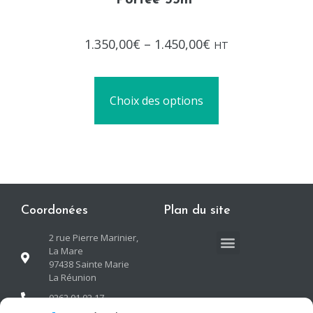
Portée 55m²
Note
1.350,00
€
–
1.450,00
€
HT
0
sur
5
Choix des options
Coordonées
Plan du site
2 rue Pierre Marinier,
La Mare
97438 Sainte Marie
La Réunion
0262 01 02 17