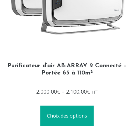
Purificateur d’air AB-ARRAY 2 Connecté –
Portée 65 à 110m²
Note
2.000,00
€
–
2.100,00
€
HT
0
sur
5
Choix des options