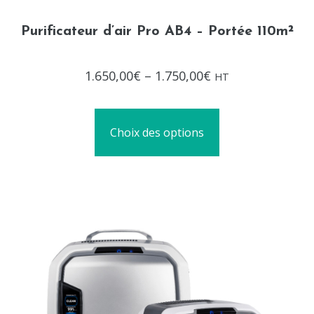
Purificateur d’air Pro AB4 – Portée 110m²
Note
1.650,00
€
–
1.750,00
€
HT
0
sur
5
Choix des options