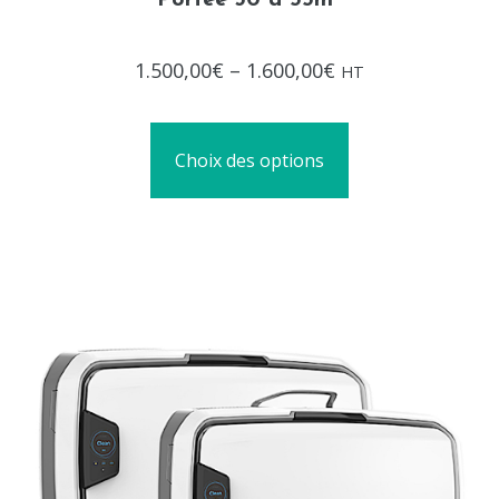
Portée 30 à 55m²
Note
1.500,00
€
–
1.600,00
€
HT
0
sur
5
Choix des options