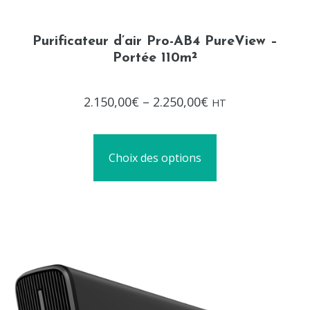
Purificateur d’air Pro-AB4 PureView –
Portée 110m²
Note
2.150,00
€
–
2.250,00
€
HT
0
sur
5
Choix des options