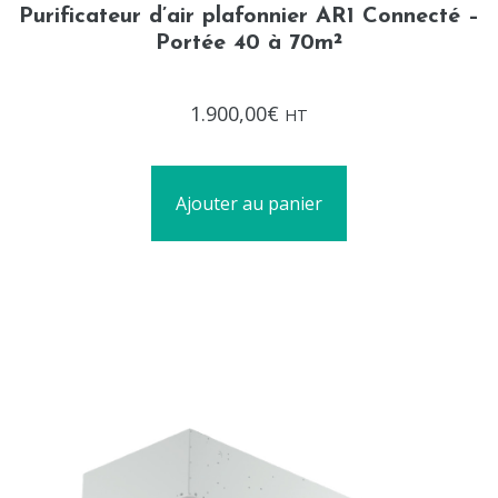
Purificateur d’air plafonnier AR1 Connecté –
Portée 40 à 70m²
Note
1.900,00
€
HT
0
sur
5
Ajouter au panier