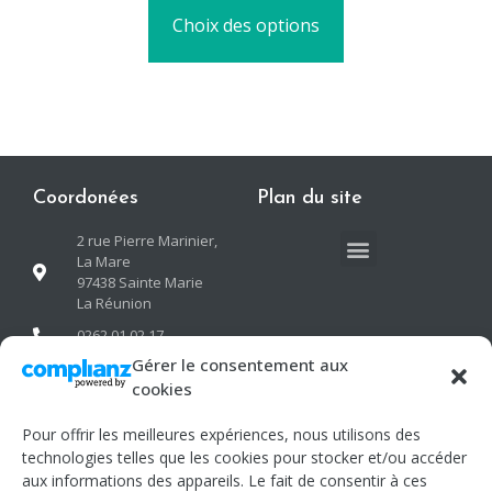
Choix des options
Coordonées
Plan du site
2 rue Pierre Marinier,
La Mare
97438 Sainte Marie
La Réunion
0262 01 02 17
Gérer le consentement aux
contact@neogreen-
cookies
oi.com
Pour offrir les meilleures expériences, nous utilisons des
Informations
Suivez-nous
technologies telles que les cookies pour stocker et/ou accéder
aux informations des appareils. Le fait de consentir à ces