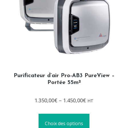
Purificateur d’air Pro-AB3 PureView –
Portée 55m²
Note
1.350,00
€
–
1.450,00
€
HT
0
sur
5
Choix des options