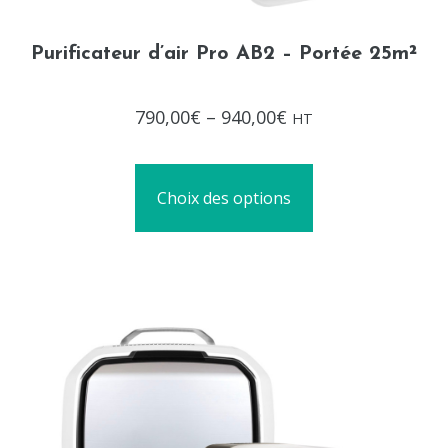
Purificateur d’air Pro AB2 – Portée 25m²
Note
790,00
€
–
940,00
€
HT
0
sur
5
Choix des options