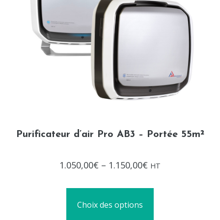
Purificateur d’air Pro AB3 – Portée 55m²
Note
1.050,00
€
–
1.150,00
€
HT
0
sur
5
Choix des options