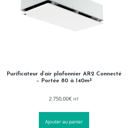
Purificateur d’air plafonnier AR2 Connecté
– Portée 80 à 140m²
Note
2.750,00
€
HT
0
sur
5
Ajouter au panier