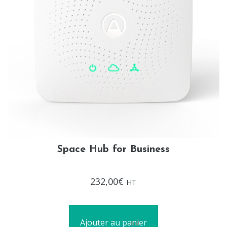
Space Hub for Business
Note
232,00
€
HT
0
sur
5
Ajouter au panier