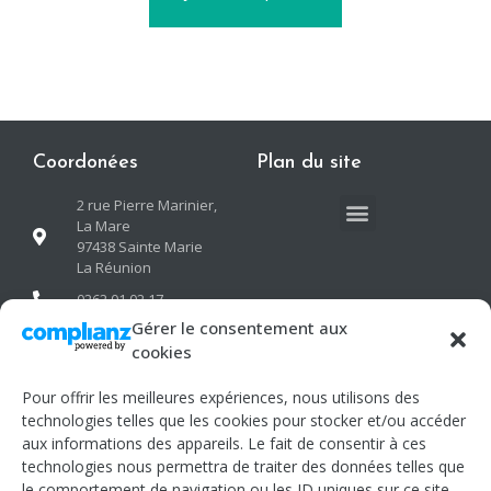
Coordonées
Plan du site
2 rue Pierre Marinier,
La Mare
97438 Sainte Marie
La Réunion
0262 01 02 17
Gérer le consentement aux
contact@neogreen-
cookies
oi.com
Pour offrir les meilleures expériences, nous utilisons des
Informations
Suivez-nous
technologies telles que les cookies pour stocker et/ou accéder
aux informations des appareils. Le fait de consentir à ces
Mentions légales
Facebook
technologies nous permettra de traiter des données telles que
le comportement de navigation ou les ID uniques sur ce site.
Conditions générales de
Linkedin