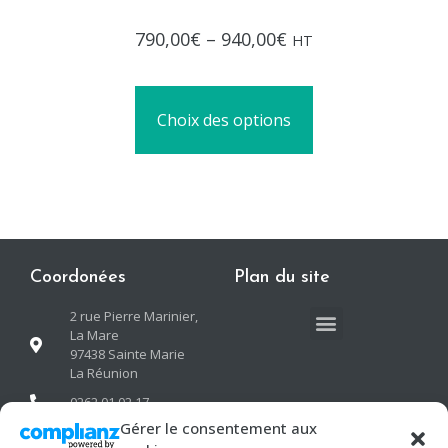
Note
790,00
€
–
940,00
€
HT
0
sur
5
Choix des options
Coordonées
Plan du site
2 rue Pierre Marinier,
La Mare
97438 Sainte Marie
La Réunion
0262 01 02 17
Gérer le consentement aux
contact@neogreen-