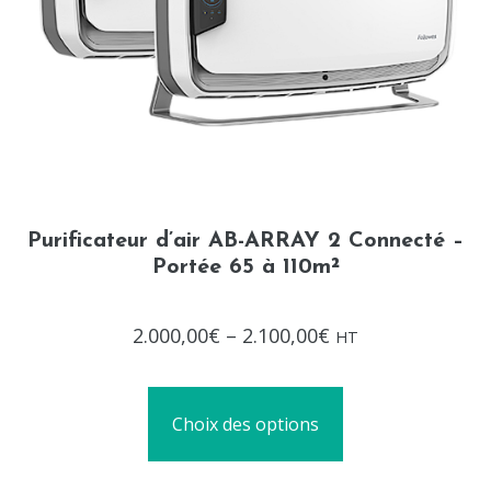
Purificateur d’air AB-ARRAY 2 Connecté –
Portée 65 à 110m²
Note
2.000,00
€
–
2.100,00
€
HT
0
sur
5
Choix des options