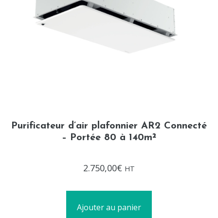
Purificateur d’air plafonnier AR2 Connecté
– Portée 80 à 140m²
Note
2.750,00
€
HT
0
sur
5
Ajouter au panier