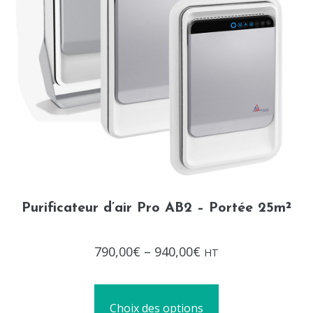
Purificateur d’air Pro AB2 – Portée 25m²
Note
790,00
€
–
940,00
€
HT
0
sur
5
Choix des options