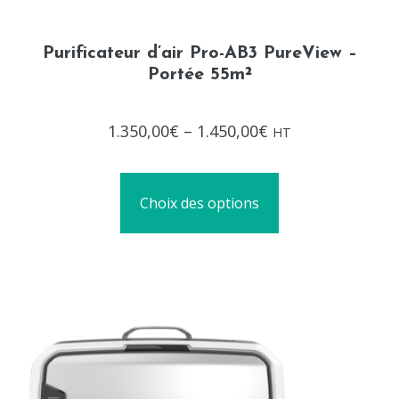
Purificateur d’air Pro-AB3 PureView –
Portée 55m²
Note
1.350,00
€
–
1.450,00
€
HT
0
sur
5
Choix des options