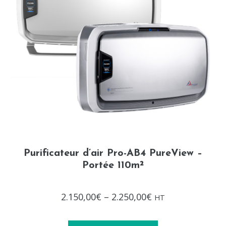
Purificateur d’air Pro-AB4 PureView –
Portée 110m²
Note
2.150,00
€
–
2.250,00
€
HT
0
sur
5