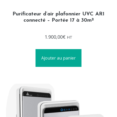
Purificateur d’air plafonnier UVC AR1
connecté – Portée 17 à 30m²
Note
1.900,00
€
HT
0
sur
5
Ajouter au panier