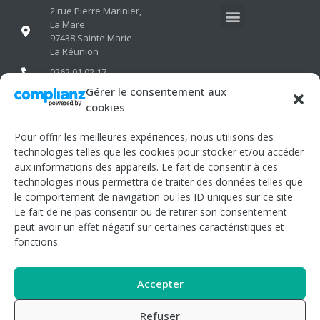
2 rue Pierre Marinier,
La Mare
97438 Sainte Marie
La Réunion
0262 01 02 17
Gérer le consentement aux
contact@neogreen-
cookies
oi.com
Pour offrir les meilleures expériences, nous utilisons des
Informations
Suivez-nous
technologies telles que les cookies pour stocker et/ou accéder
aux informations des appareils. Le fait de consentir à ces
Mentions légales
Facebook
technologies nous permettra de traiter des données telles que
le comportement de navigation ou les ID uniques sur ce site.
Conditions générales de
Linkedin
vente
Le fait de ne pas consentir ou de retirer son consentement
Instagram
peut avoir un effet négatif sur certaines caractéristiques et
Livraison
fonctions.
Cookie
Nous contacter
Accepter
Refuser