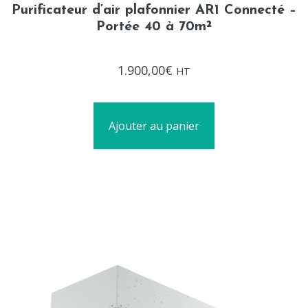
Purificateur d’air plafonnier AR1 Connecté –
Portée 40 à 70m²
Note
1.900,00
€
HT
0
sur
5
Ajouter au panier