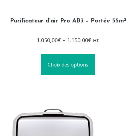
Purificateur d’air Pro AB3 – Portée 55m²
Note
1.050,00
€
–
1.150,00
€
HT
0
sur
5
Choix des options