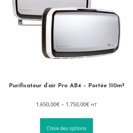
Purificateur d’air Pro AB4 – Portée 110m²
Note
1.650,00
€
–
1.750,00
€
HT
0
sur
5
Choix des options