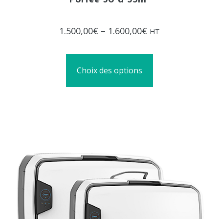
Portée 30 à 55m²
Note
1.500,00
€
–
1.600,00
€
HT
0
sur
5
Choix des options