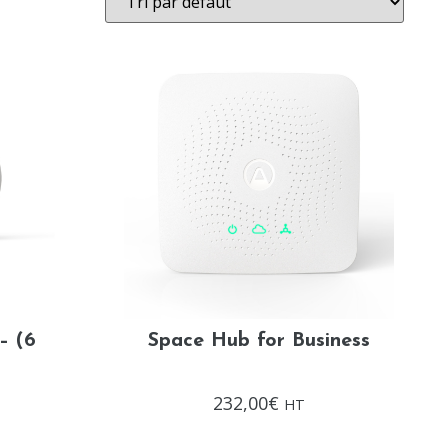
– (6
Space Hub for Business
Note
232,00
€
HT
0
sur
5