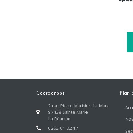
Coordonées
Plan 
2 rue Pierre Marinier, La Mare
Acc
97438 Sainte Marie
La Réunion
Nos
0262 01 02 17
Sec