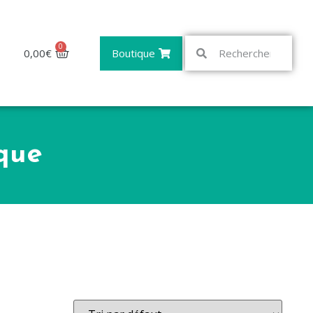
0
0,00
€
Boutique
que