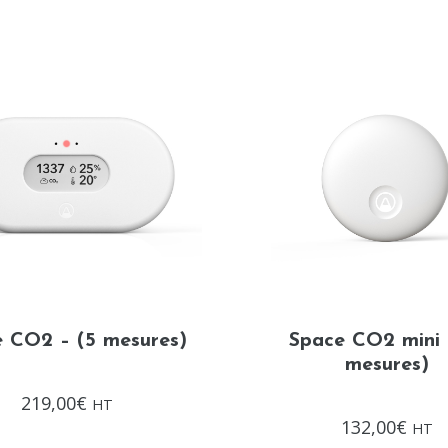
 CO2 – (5 mesures)
Space CO2 mini 
mesures)
Note
219,00
€
HT
0
Note
sur
132,00
€
HT
0
5
sur